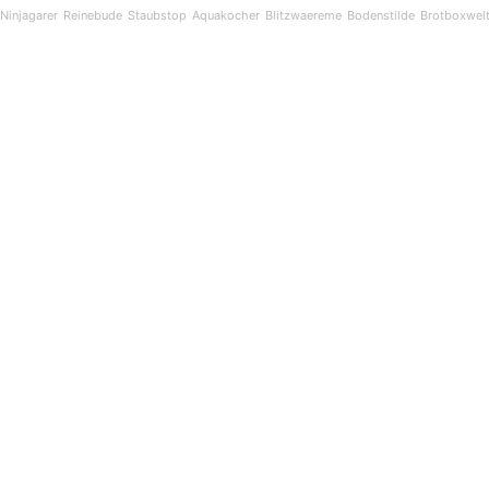
Ninjagarer
Reinebude
Staubstop
Aquakocher
Blitzwaereme
Bodenstilde
Brotboxwel