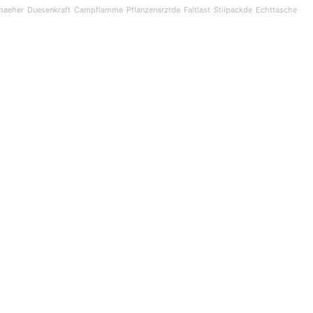
Sk
maeher
Duesenkraft
Campflamme
Pflanzenarztde
Faltlast
Stilpackde
Echttasche
to
co