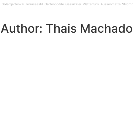
t
Solargarten24
Terrassestil
Gartenbotde
Gassizzler
Wetterfunk
Aussenmatte
Strom
Author:
Thais Machado